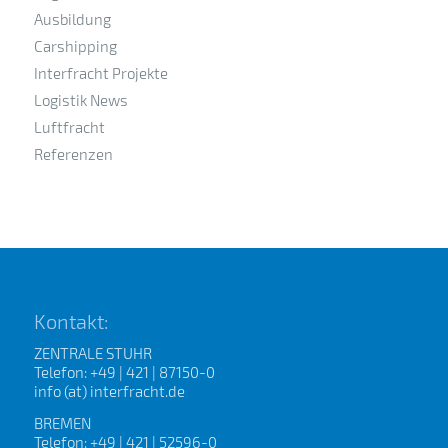
Ausbildung
Carshipping
Interfracht Projekte
Logistik News
Luftfracht
Referenzen
Kontakt:
ZENTRALE STUHR
Telefon: +49 | 421 | 87150-0
info (at) interfracht.de
BREMEN
Telefon: +49 | 421 | 52596-0