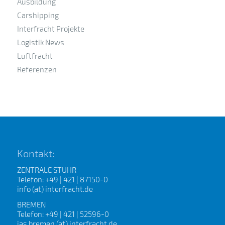
Ausbildung
Carshipping
Interfracht Projekte
Logistik News
Luftfracht
Referenzen
Kontakt:
ZENTRALE STUHR
Telefon: +49 | 421 | 87150-0
info (at) interfracht.de
BREMEN
Telefon: +49 | 421 | 52596-0
ias.bremen (at) interfracht.de