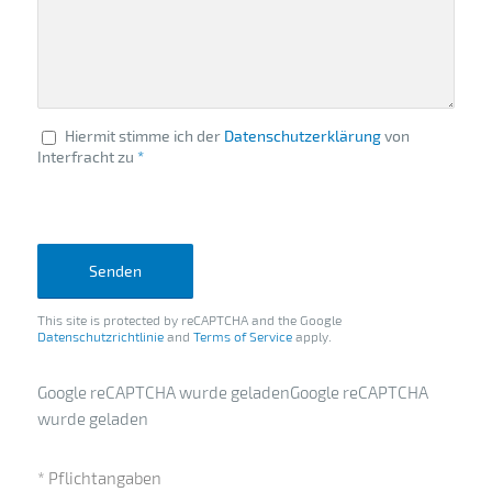
Hiermit stimme ich der
Datenschutzerklärung
von
Interfracht zu
*
Leider ist beim Versuch, mit der
Google-reCAPTCHA-API zu
kommunizieren, ein Problem
aufgetreten. Du kannst das
Kontaktformular derzeit nicht
absenden. Bitte versuche es später
erneut - lade die Seite neu und
überprüfe deine Internetverbindung.
This site is protected by reCAPTCHA and the Google
Datenschutzrichtlinie
and
Terms of Service
apply.