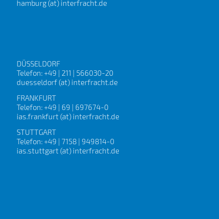
BREMERHAVEN
Telefon: +49 | 471 | 8062707-0
info (at) shipinterfracht.de
HAMBURG
Telefon: +49 | 40 | 325844-0
hamburg (at) interfracht.de
DÜSSELDORF
Telefon: +49 | 211 | 566030-20
duesseldorf (at) interfracht.de
FRANKFURT
Telefon: +49 | 69 | 697674-0
ias.frankfurt (at) interfracht.de
STUTTGART
Telefon: +49 | 7158 | 949814-0
ias.stuttgart (at) interfracht.de