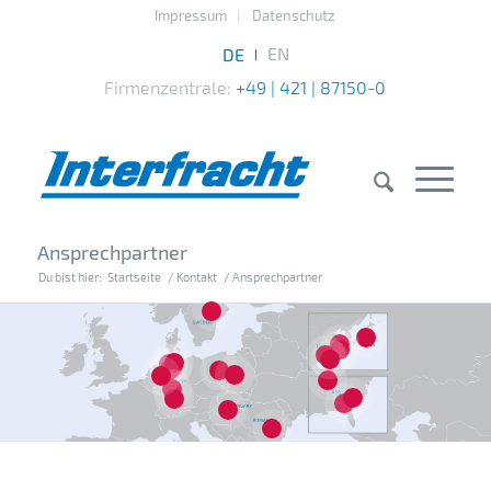
Impressum
Datenschutz
Firmenzentrale:
+49 | 421 | 87150-0
Ansprechpartner
Du bist hier:
Startseite
/
Kontakt
/
Ansprechpartner
7
10
14
15
16
20
4
1
2
3
8
13
12
18
5
17
6
11
19
9