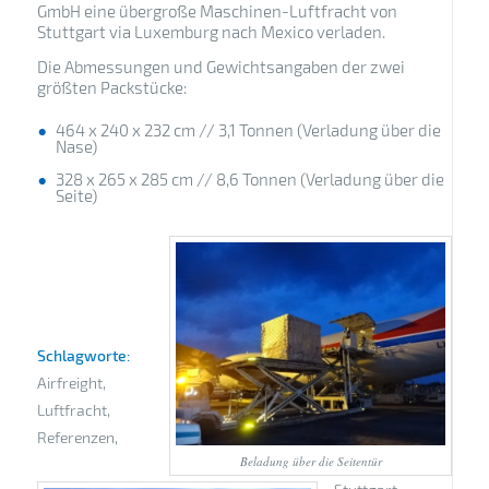
GmbH eine übergroße Maschinen-Luftfracht von
Stuttgart via Luxemburg nach Mexico verladen.
Die Abmessungen und Gewichtsangaben der zwei
größten Packstücke:
464 x 240 x 232 cm // 3,1 Tonnen (Verladung über die
Nase)
328 x 265 x 285 cm // 8,6 Tonnen (Verladung über die
Seite)
Schlagworte:
Airfreight
,
Luftfracht
,
Referenzen
,
Beladung über die Seitentür