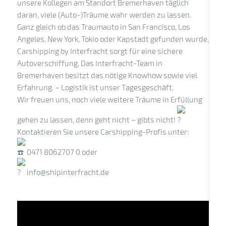
unsere Kollegen am Standort Bremerhaven täglich
daran, viele (Auto-)Träume wahr werden zu lassen.
Ganz gleich ob das Traumauto in San Francisco, Los
Angeles, New York, Tokio oder Kapstadt gefunden wurde,
Carshipping by Interfracht sorgt für eine sichere
Autoverschiffung. Das Interfracht-Team in
Bremerhaven besitzt das nötige Knowhow sowie viel
Erfahrung. – Logistik ist unser Tagesgeschäft.
Wir freuen uns, noch viele weitere Träume in Erfüllung
gehen zu lassen, denn geht nicht – gibts nicht!
Kontaktieren Sie unsere Carshipping-Profis unter:
0471 8062707 0 oder
info@shipinterfracht.de