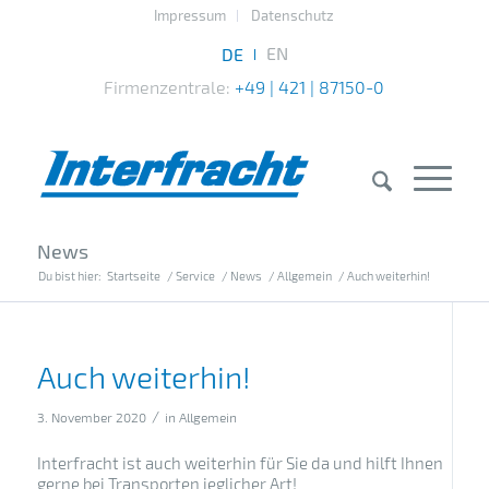
Impressum
Datenschutz
Firmenzentrale:
+49 | 421 | 87150-0
News
Du bist hier:
Startseite
/
Service
/
News
/
Allgemein
/
Auch weiterhin!
Auch weiterhin!
/
3. November 2020
in
Allgemein
Interfracht ist auch weiterhin für Sie da und hilft Ihnen
gerne bei Transporten jeglicher Art!