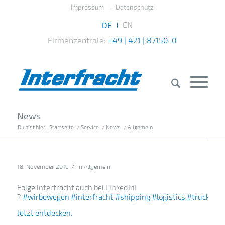
Impressum
Datenschutz
Firmenzentrale:
+49 | 421 | 87150-0
News
Du bist hier:
Startseite
/
Service
/
News
/
Allgemein
/
18. November 2019
in
Allgemein
Folge Interfracht auch bei LinkedIn!
?
#
wirbewegen
#
interfracht
#
shipping
#
logistics
#
trucking
Jetzt entdecken.