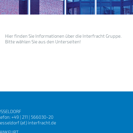
Hier finden Sie Informationen über die Interfracht Gruppe.
Bitte wählen Sie aus den Unterseiten!
SSELDORF
lefon: +49 | 211 | 566030-20
esseldorf (at) interfracht.de
ANKFURT