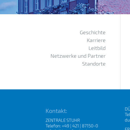
Geschichte
Karriere
Leitbild
Netzwerke und Partner
Standorte
DÜ
Kontakt:
Te
du
ZENTRALE STUHR
Telefon: +49 | 421 | 87150-0
FR