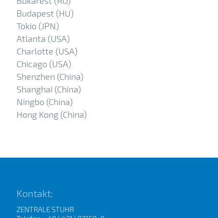
Bukarest (RO)
Budapest (HU)
Tokio (JPN)
Atlanta (USA)
Charlotte (USA)
Chicago (USA)
Shenzhen (China)
Shanghai (China)
Ningbo (China)
Hong Kong (China)
Kontakt:
ZENTRALE STUHR