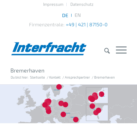
Impressum
Datenschutz
Firmenzentrale:
+49 | 421 | 87150-0
Bremerhaven
Du bist hier:
Startseite
/
Kontakt
/
Ansprechpartner
/
Bremerhaven
7
10
14
15
16
20
4
1
2
3
8
13
12
18
5
17
6
11
19
9